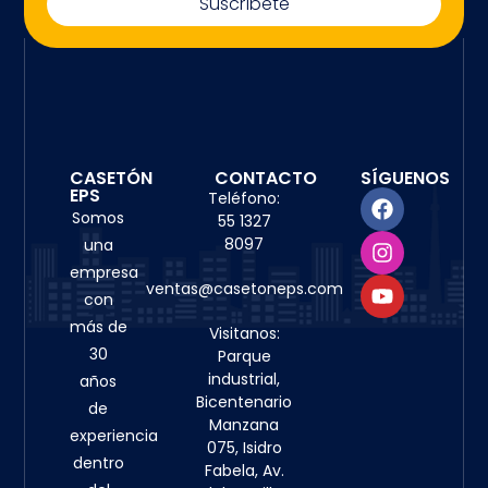
Suscríbete
CASETÓN
CONTACTO
SÍGUENOS
EPS
Teléfono:
Somos
55 1327
8097
una
empresa
ventas@casetoneps.com
con
más de
Visitanos:
30
Parque
industrial,
años
Bicentenario
de
Manzana
experiencia
075, Isidro
dentro
Fabela, Av.